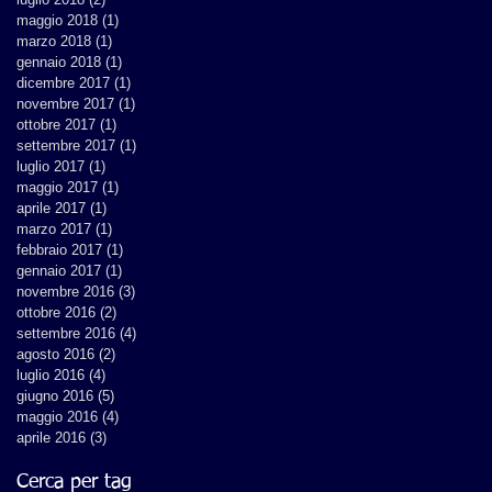
maggio 2018
(1)
1 post
marzo 2018
(1)
1 post
gennaio 2018
(1)
1 post
dicembre 2017
(1)
1 post
novembre 2017
(1)
1 post
ottobre 2017
(1)
1 post
settembre 2017
(1)
1 post
luglio 2017
(1)
1 post
maggio 2017
(1)
1 post
aprile 2017
(1)
1 post
marzo 2017
(1)
1 post
febbraio 2017
(1)
1 post
gennaio 2017
(1)
1 post
novembre 2016
(3)
3 post
ottobre 2016
(2)
2 post
settembre 2016
(4)
4 post
agosto 2016
(2)
2 post
luglio 2016
(4)
4 post
giugno 2016
(5)
5 post
maggio 2016
(4)
4 post
aprile 2016
(3)
3 post
Cerca per tag