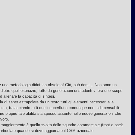
, è una metodologia didattica obsoleta! Già, può darsi… Non sono un 
ietro quell’esercizio, fatto da generazioni di studenti vi era uno scopo 
 allenare la capacità di sintesi.
la di saper estrapolare da un testo tutti gli elementi necessari alla 
gico, tralasciando tutti quelli superflui o comunque non indispensabili.
 proprio tale abilità sia spesso assente nelle nuove generazioni che 
avoro.
ia maggiormente è quella svolta dalla squadra commerciale (front e back 
n particolare quando si deve aggiornare il CRM aziendale.