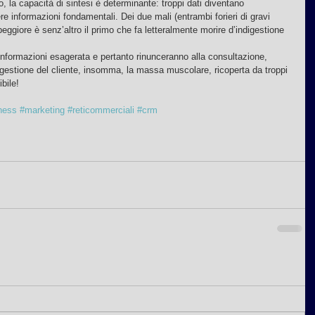
to, la capacità di sintesi è determinante: troppi dati diventano 
ere informazioni fondamentali. Dei due mali (entrambi forieri di gravi 
 peggiore è senz’altro il primo che fa letteralmente morire d’indigestione 
’informazioni esagerata e pertanto rinunceranno alla consultazione, 
 gestione del cliente, insomma, la massa muscolare, ricoperta da troppi 
bile!
ness
#marketing
#reticommerciali
#crm