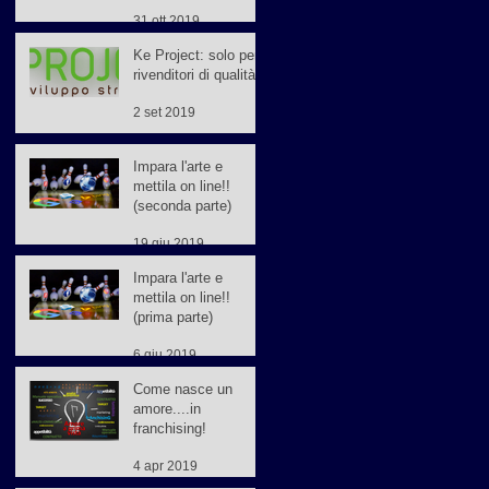
31 ott 2019
Ke Project: solo per
rivenditori di qualità
2 set 2019
Impara l'arte e
mettila on line!!
(seconda parte)
19 giu 2019
Impara l'arte e
mettila on line!!
(prima parte)
6 giu 2019
Come nasce un
amore....in
franchising!
4 apr 2019