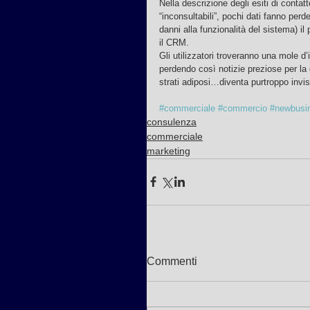
Nella descrizione degli esiti di contat
“inconsultabili”, pochi dati fanno perd
danni alla funzionalità del sistema) il
il CRM.
Gli utilizzatori troveranno una mole d
perdendo così notizie preziose per la
strati adiposi…diventa purtroppo invisi
#commerciale
#commercio
#newbusi
consulenza
commerciale
marketing
Commenti