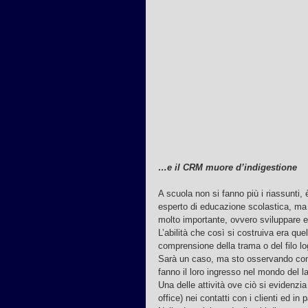
…e il CRM muore d’indigestione
A scuola non si fanno più i riassunti
esperto di educazione scolastica, ma d
molto importante, ovvero sviluppare ed
L’abilità che così si costruiva era quel
comprensione della trama o del filo lo
Sarà un caso, ma sto osservando come
fanno il loro ingresso nel mondo del l
Una delle attività ove ciò si evidenz
office) nei contatti con i clienti ed i