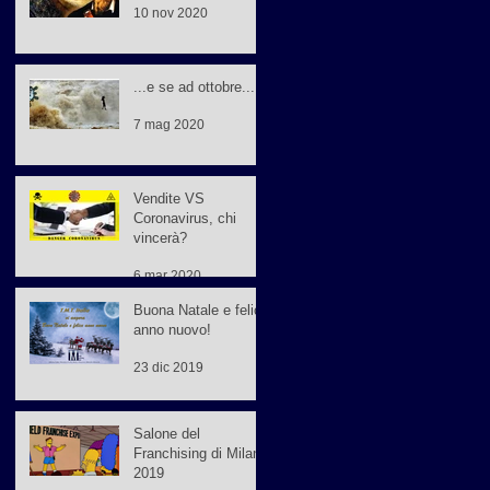
10 nov 2020
...e se ad ottobre...
7 mag 2020
Vendite VS
Coronavirus, chi
vincerà?
6 mar 2020
Buona Natale e felice
anno nuovo!
23 dic 2019
Salone del
Franchising di Milano
2019