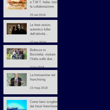
e T.M.T. Italia: inizia
la collaborazione.
25 set 2018
Le ferie estive:
autentico killer
dell’attività
commerciale
27 lug 2018
Bellezze in
Bicicletta: visitare
l’Italia sulle due
ruote!
3 lug 2018
La formazione nel
franchising
23 mag 2018
Come farsi scegliere
dai futuri franchisee