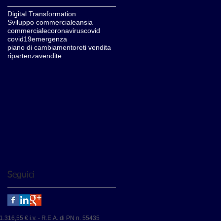
Digital Transformation
Sviluppo commerciale
ansia
commerciale
coronavirus
covid
covid19
emergenza
piano di cambiamento
reti vendita
ripartenza
vendite
Seguici
1.316,55 € i.v. - R.E.A. di PN n. 55435