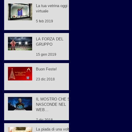
La tua vetrina oggi è
virtuale
5 feb 2019
LA FORZA DEL
GRUPPO
15 gen 2019
Buon Feste!
23 dic 2018
IL MOSTRO CHE SI
NASCONDE NEL
WEB
MARKETING…
7 dic 2018
La piada di una volta