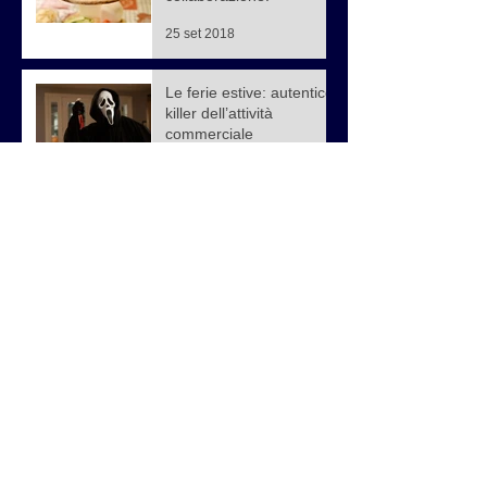
25 set 2018
Le ferie estive: autentico
killer dell’attività
commerciale
27 lug 2018
Bellezze in Bicicletta:
visitare l’Italia sulle due
ruote!
3 lug 2018
La formazione nel
franchising
23 mag 2018
Come farsi scegliere dai