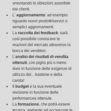
smontando le obiezioni assorbite 
dai clienti.  
L'
 aggiornamento
: ad esempio 
riguardo nuovi prodotti/servizi o 
semplici aggiornamenti.  
La
 raccolta dei feedback
: sarà 
così possibile conoscere le 
reazioni del mercato attraverso la 
bocca dei venditori.  
L’
analisi dei risultati di vendita 
ottenuti
, con piglio più o meno 
duro in funzione delle esigenze di 
utilizzo del…bastone e della 
carota!  
Il 
budget
 e la sua eventuale 
revisione in funzione delle 
performances ottenute.  
La 
formazione
, che potrà essere 
tecnica, andando ad accrescere le 