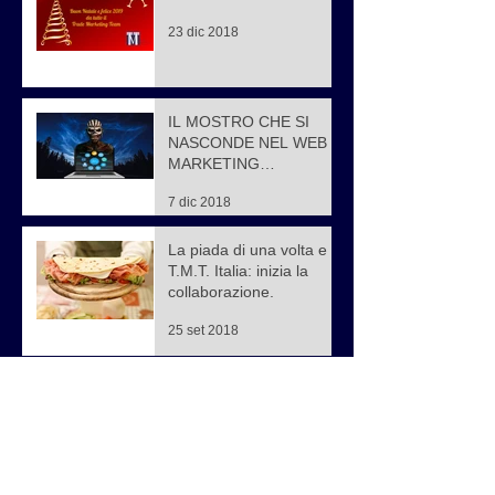
23 dic 2018
IL MOSTRO CHE SI
NASCONDE NEL WEB
MARKETING…
7 dic 2018
La piada di una volta e
T.M.T. Italia: inizia la
collaborazione.
25 set 2018
Le ferie estive: autentico
killer dell’attività
commerciale
27 lug 2018