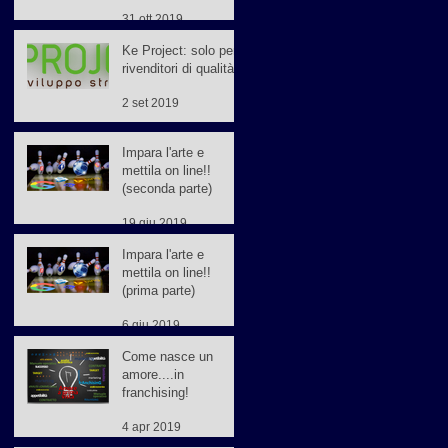
31 ott 2019
Ke Project: solo per
rivenditori di qualità
2 set 2019
Impara l'arte e
mettila on line!!
(seconda parte)
19 giu 2019
Impara l'arte e
mettila on line!!
(prima parte)
6 giu 2019
Come nasce un
amore....in
franchising!
4 apr 2019