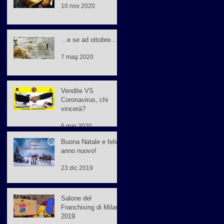
10 nov 2020
...e se ad ottobre...
7 mag 2020
Vendite VS
Coronavirus, chi
vincerà?
6 mar 2020
Buona Natale e felice
anno nuovo!
23 dic 2019
Salone del
Franchising di Milano
2019