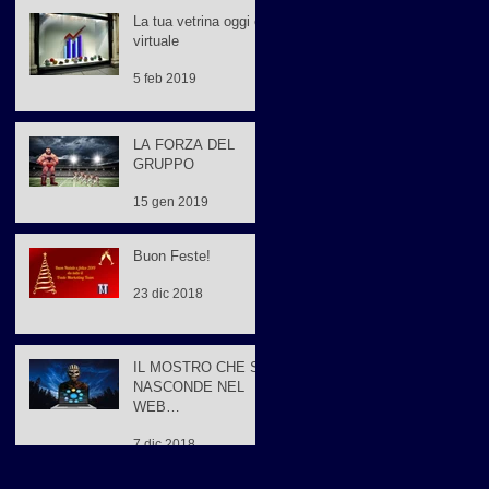
La tua vetrina oggi è
virtuale
5 feb 2019
LA FORZA DEL
GRUPPO
15 gen 2019
Buon Feste!
23 dic 2018
IL MOSTRO CHE SI
NASCONDE NEL
WEB
MARKETING…
7 dic 2018