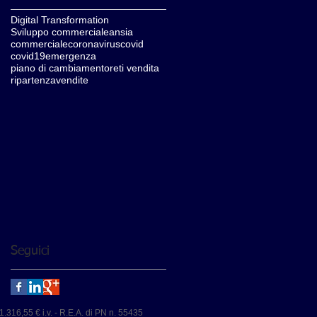
Digital Transformation
Sviluppo commerciale
ansia
commerciale
coronavirus
covid
covid19
emergenza
piano di cambiamento
reti vendita
ripartenza
vendite
Seguici
1.316,55 € i.v. - R.E.A. di PN n. 55435