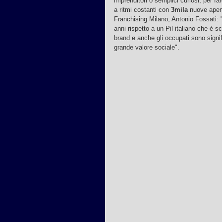
imprenditori o semplici curiosi, per fa
a ritmi costanti con 
3mila
 nuove aper
Franchising Milano, Antonio Fossati: "
anni rispetto a un Pil italiano che è s
brand e anche gli occupati sono signi
grande valore sociale".