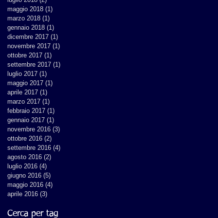
maggio 2018
(1)
1 post
marzo 2018
(1)
1 post
gennaio 2018
(1)
1 post
dicembre 2017
(1)
1 post
novembre 2017
(1)
1 post
ottobre 2017
(1)
1 post
settembre 2017
(1)
1 post
luglio 2017
(1)
1 post
maggio 2017
(1)
1 post
aprile 2017
(1)
1 post
marzo 2017
(1)
1 post
febbraio 2017
(1)
1 post
gennaio 2017
(1)
1 post
novembre 2016
(3)
3 post
ottobre 2016
(2)
2 post
settembre 2016
(4)
4 post
agosto 2016
(2)
2 post
luglio 2016
(4)
4 post
giugno 2016
(5)
5 post
maggio 2016
(4)
4 post
aprile 2016
(3)
3 post
Cerca per tag