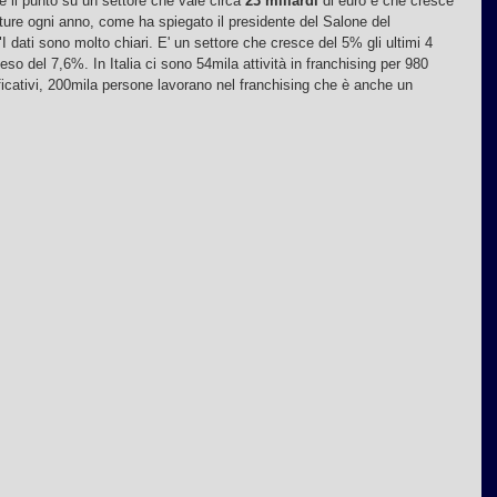
re il punto su un settore che vale circa 
23 miliardi
 di euro e che cresce 
ture ogni anno, come ha spiegato il presidente del Salone del 
I dati sono molto chiari. E' un settore che cresce del 5% gli ultimi 4 
ceso del 7,6%. In Italia ci sono 54mila attività in franchising per 980 
ficativi, 200mila persone lavorano nel franchising che è anche un 