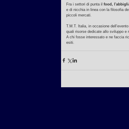
Fra i settori di punta il 
food, l'abbigl
e di nicchia in linea con la filosofia
piccoli mercati.
T.M.T. Italia, in occasione dell’event
quali risorse dedicate allo sviluppo e r
A chi fosse interessato e ne faccia ric
esiti.