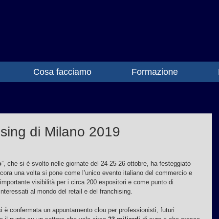
Cosa facciamo
Formazione
sing di Milano 2019
o
”, che si è svolto nelle giornate del 24-25-26 ottobre, ha festeggiato 
cora una volta si pone come l’unico evento italiano del commercio e 
importante visibilità per i circa 200 espositori e come punto di 
interessati al mondo del retail e del franchising.
 è confermata un appuntamento clou per professionisti, futuri 