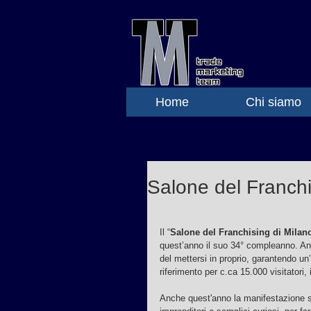
Home
Chi siamo
Salone del Franchi
Il “
Salone del Franchising di Milan
quest’anno il suo 34° compleanno. An
del mettersi in proprio, garantendo un’
riferimento per c.ca 15.000 visitatori, 
Anche quest'anno la manifestazione si