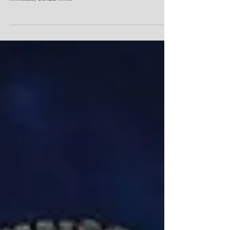
Promuovere la propria azienda è sempre più un' attività
social: scegli il tuo target su un bacino d'utenza
illimitato, senza limiti