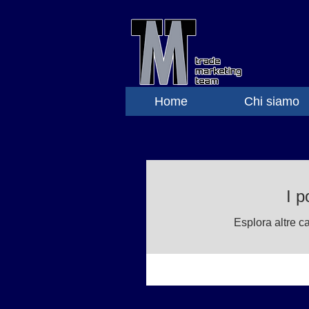
Home
Chi siamo
I p
Esplora altre ca