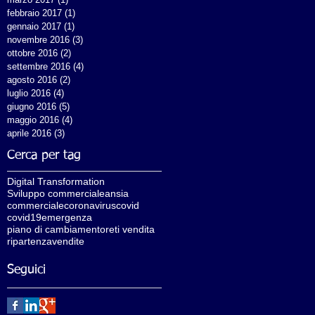
febbraio 2017
(1)
1 post
gennaio 2017
(1)
1 post
novembre 2016
(3)
3 post
ottobre 2016
(2)
2 post
settembre 2016
(4)
4 post
agosto 2016
(2)
2 post
luglio 2016
(4)
4 post
giugno 2016
(5)
5 post
maggio 2016
(4)
4 post
aprile 2016
(3)
3 post
Cerca per tag
Digital Transformation
Sviluppo commerciale
ansia
commerciale
coronavirus
covid
covid19
emergenza
piano di cambiamento
reti vendita
ripartenza
vendite
Seguici