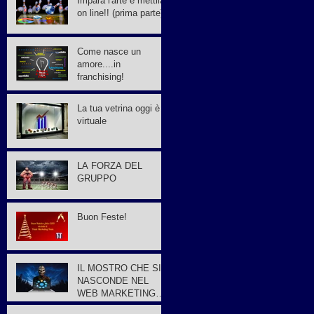
Impara l'arte e mettila
on line!! (prima parte)
Come nasce un
amore....in
franchising!
La tua vetrina oggi è
virtuale
LA FORZA DEL
GRUPPO
Buon Feste!
IL MOSTRO CHE SI
NASCONDE NEL
WEB MARKETING…