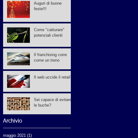
Auguri di buone
feste!!!
Come "catturare"
potenziali clienti
Il franchising corre
come un treno
Il web uccide il retail?
Sei capace di evitare
le buche?
Archivio
maggio 2021
(1)
1 post