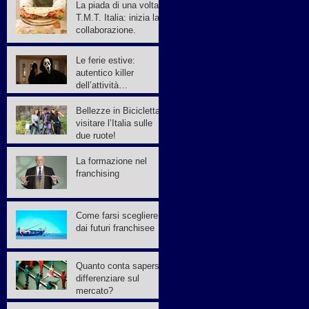
La piada di una volta e
T.M.T. Italia: inizia la
collaborazione.
Le ferie estive:
autentico killer
dell’attività
commerciale
Bellezze in Bicicletta:
visitare l’Italia sulle
due ruote!
La formazione nel
franchising
Come farsi scegliere
dai futuri franchisee
Quanto conta sapersi
differenziare sul
mercato?