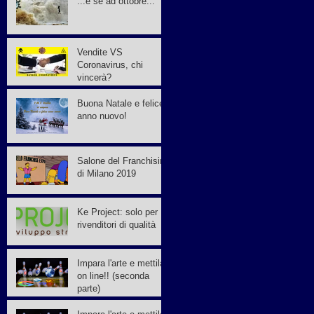
...e se ad ottobre...
Vendite VS
Coronavirus, chi
vincerà?
Buona Natale e felice
anno nuovo!
Salone del Franchising
di Milano 2019
Ke Project: solo per
rivenditori di qualità
Impara l'arte e mettila
on line!! (seconda
parte)